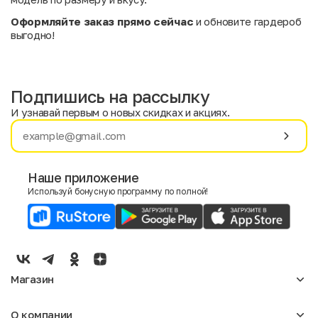
Оформляйте заказ прямо сейчас
и обновите гардероб
выгодно!
Подпишись на рассылку
И узнавай первым о новых скидках и акциях.
Имя
Фамилия
Наше приложение
Используй бонусную программу по полной!
E-mail
Пол
Мужской
Женский
Магазин
Согласие на получение чеков по электронной почте
Женское
О компании
Мужское