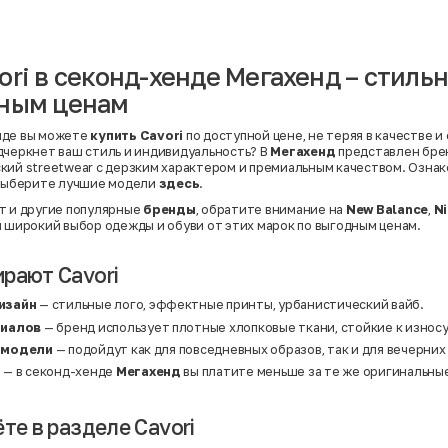
Вискоза | Нейлон
Вискоза | Полиэстер
й
Вискоза | Полиэстер | Хлопок
Вискоза | Эластан
ori в секонд-хенде Мегахенд – стиль
Искусственная замша
ный
Кашемир
пным ценам
Кашемир | Нейлон
й
Кашемир | Хлопок
Кашемир | Шерсть
нде вы можете
купить Cavori
по доступной цене, не теряя в качестве и
Лён
дчеркнет ваш стиль и индивидуальность? В
Мегахенд
представлен бр
й
Модал
кий streetwear с дерзким характером и премиальным качеством. Ознак
Натуральная замша
 выберите лучшие модели
здесь
.
Натуральная кожа
Нейлон
т и другие популярные
бренды
, обратите внимание на
New Balance
,
N
Полиэстер
н широкий выбор одежды и обуви от этих марок по выгодным ценам.
Полиэстер | Спандекс
Полиэстер | Хлопок
Полиэстер | Экокожа
рают Cavori
Полиэстер | Эластан
Сатин
изайн
— стильные лого, эффектные принты, урбанистический вайб.
Твид
риалов
— бренд использует плотные хлопковые ткани, стойкие к износ
Хлопок
Хлопок | Эластан
 модели
— подойдут как для повседневных образов, так и для вечерних
Шёлк
а
— в секонд-хенде
Мегахенд
вы платите меньше за те же оригинальны
Шёлк | Шерсть
Шерсть
Экокожа
Эластан
те в разделе Cavori