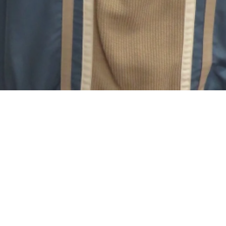
Материал
Акрил
Ангора
Ацетат
Бамбук
Бархат
Вельвет
Вискоза