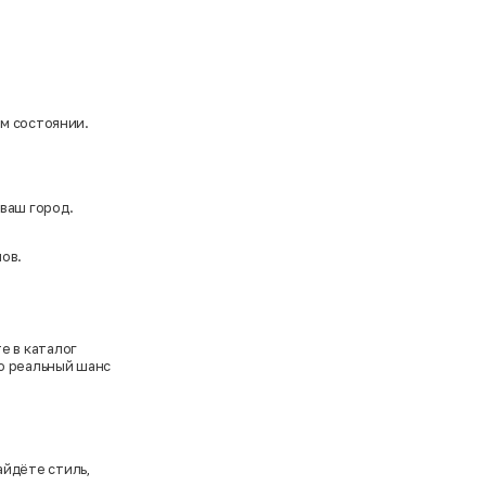
ом состоянии.
 ваш город.
ов.
е в каталог
то реальный шанс
айдёте стиль,