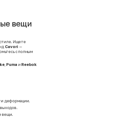
ные вещи
 стиле. Ищете
енд
Cavori
—
омьтесь с полным
ike
,
Puma
и
Reebok
у и деформации.
 выходов.
е вещи.