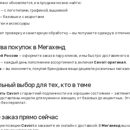
нно обновляется, и в продаже можно найти:
 — с логотипами, графикой, вышивкой
— базовые и с акцентами
тки и аксессуары
ит проверку и санитарную обработку — вы получаете одежду в отличн
а покупок в Мегахенд
ей России
— оформите заказ в пару кликов, и мы быстро доставим его в
— каждый день пополнение ассортимента, включая
Cavori оригинал
.
ы
— вы экономите, покупая брендовые вещи дешевле розничных магазин
льный выбор для тех, кто в теме
ить Cavori
с гарантией подлинности и в хорошем состоянии — заглянит
редставлены модели для мужчин и женщин, от базовых до акцентных. Э
 без переплат.
заказ прямо сейчас
ие позиции
Cavori
и закажите их онлайн с доставкой. В
Мегахенд
вы н