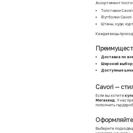
BF
41
Ассортимент постоя
BF
42
Bivolino
43
Толстовки Cavori
Black Forest
44
Футболки Cavori 
Blind Date
44,5
Bogner
45
Штаны, худи, кур
Bonita
46
Boohoo
48+
Каждая вещь проход
Brax
4XL
British Knights
4XL
Bruno Banani
4XL
Преимуществ
Buena Vista
5-7 лет
Bugatti
5XL
Доставка по вс
Burberry
5XL
Широкий выбор
C&A
5XL
Calvin Klein
62 см (3 мес.)
Доступные цен
Camel Active
68 см (6 мес.)
Camp David
6-9 мес.
Caprice
6XL
Cavori — сти
Carhartt
6XL
Carlo Colucci
6XL
Если вы хотите
куп
Cavori
80 см (12 мес.)
Champion
8-10 лет
Мегахенд
. У нас п
Chloe
86 см (18 мес.)
пополнить гардероб
Christian Berg
9-18 мес.
Ciao
98 см (3 года)
Оформляйте 
CityLine
L
Claudio Conti
L
CLOCKHAUSE
L/XL
Выберите подходящ
&Co
L/XL