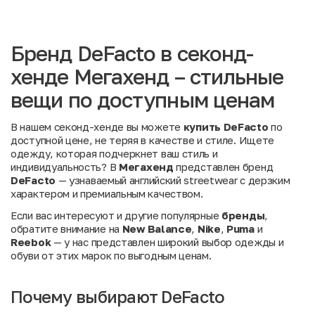
Бренд DeFacto в секонд-
хенде Мегахенд – стильные
вещи по доступным ценам
В нашем секонд-хенде вы можете
купить DeFacto
по
доступной цене, не теряя в качестве и стиле. Ищете
одежду, которая подчеркнет ваш стиль и
индивидуальность? В
Мегахенд
представлен бренд
DeFacto
— узнаваемый английский streetwear с дерзким
характером и премиальным качеством.
Если вас интересуют и другие популярные
бренды
,
обратите внимание на
New Balance
,
Nike
,
Puma
и
Reebok
— у нас представлен широкий выбор одежды и
обуви от этих марок по выгодным ценам.
Почему выбирают DeFacto