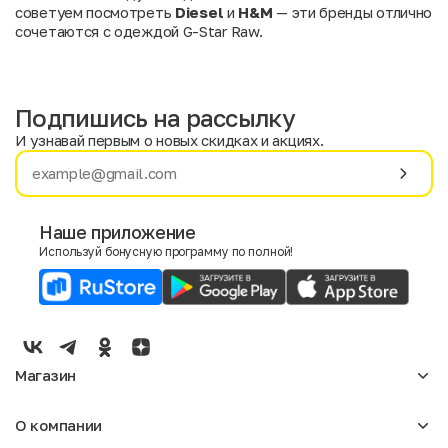
советуем посмотреть
Diesel
и
H&M
— эти бренды отлично
сочетаются с одеждой G-Star Raw.
Подпишись на рассылку
И узнавай первым о новых скидках и акциях.
Имя
Фамилия
Наше приложение
Используй бонусную программу по полной!
E-mail
Пол
Мужской
Женский
Магазин
Согласие на получение чеков по электронной почте
Женское
О компании
Мужское
Аксессуары