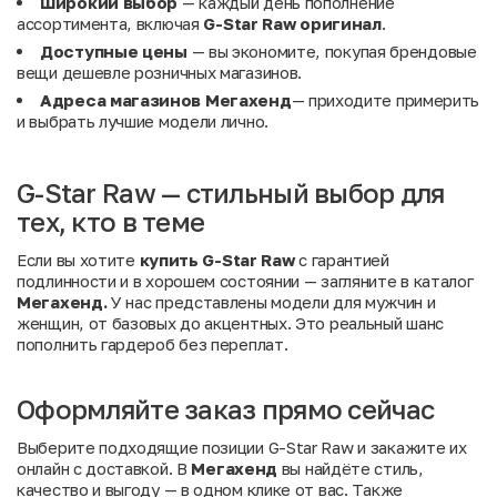
Широкий выбор
— каждый день пополнение
ассортимента, включая
G-Star Raw оригинал
.
Доступные цены
— вы экономите, покупая брендовые
вещи дешевле розничных магазинов.
Адреса магазинов Мегахенд
— приходите примерить
и выбрать лучшие модели лично.
G-Star Raw — стильный выбор для
тех, кто в теме
Если вы хотите
купить G-Star Raw
с гарантией
подлинности и в хорошем состоянии — загляните в каталог
Мегахенд.
У нас представлены модели для мужчин и
женщин, от базовых до акцентных. Это реальный шанс
пополнить гардероб без переплат.
Оформляйте заказ прямо сейчас
Выберите подходящие позиции G-Star Raw и закажите их
онлайн с доставкой. В
Мегахенд
вы найдёте стиль,
качество и выгоду — в одном клике от вас. Также