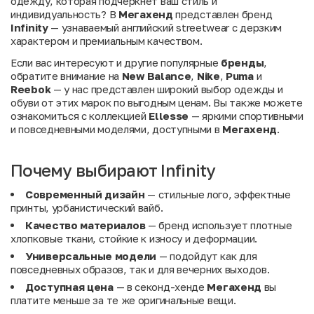
одежду, которая подчеркнет ваш стиль и
индивидуальность? В
Мегахенд
представлен бренд
Infinity
— узнаваемый английский streetwear с дерзким
характером и премиальным качеством.
Если вас интересуют и другие популярные
бренды
,
обратите внимание на
New Balance
,
Nike
,
Puma
и
Reebok
— у нас представлен широкий выбор одежды и
обуви от этих марок по выгодным ценам. Вы также можете
ознакомиться с коллекцией
Ellesse
— яркими спортивными
и повседневными моделями, доступными в
Мегахенд
.
Почему выбирают Infinity
Современный дизайн
— стильные лого, эффектные
принты, урбанистический вайб.
Качество материалов
— бренд использует плотные
хлопковые ткани, стойкие к износу и деформации.
Универсальные модели
— подойдут как для
повседневных образов, так и для вечерних выходов.
Доступная цена
— в секонд-хенде
Мегахенд
вы
платите меньше за те же оригинальные вещи.