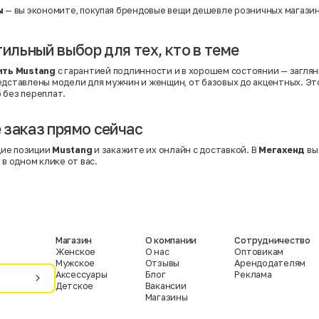
ы
— вы экономите, покупая брендовые вещи дешевле розничных магазин
тильный выбор для тех, кто в теме
ить Mustang
с гарантией подлинности и в хорошем состоянии — заглян
редставлены модели для мужчин и женщин, от базовых до акцентных. Э
 без переплат.
заказ прямо сейчас
ие позиции
Mustang
и закажите их онлайн с доставкой. В
Мегахенд
вы
 в одном клике от вас.
Магазин
О компании
Сотрудничество
Женское
О нас
Оптовикам
Мужское
Отзывы
Арендодателям
Аксессуары
Блог
Реклама
Детское
Вакансии
Магазины