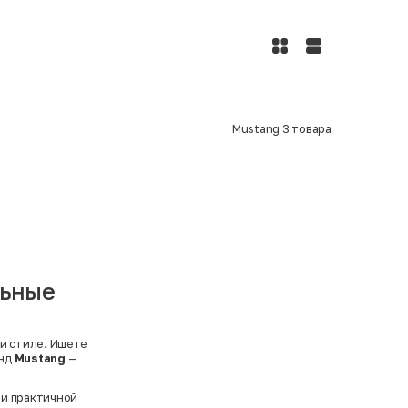
Mustang
3
товара
льные
 и стиле. Ищете
енд
Mustang
—
 и практичной