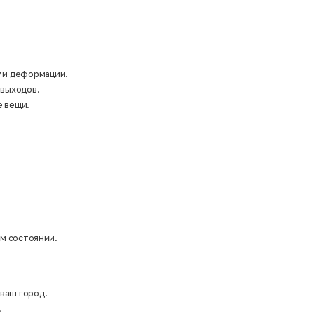
у и деформации.
 выходов.
е вещи.
ом состоянии.
 ваш город.
.