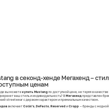
Материал
Акрил
Ангора
Ацетат
Бамбук
Бархат
Вельвет
Вискоза
Вискоза | Нейлон
Вискоза | Полиэстер
й
Вискоза | Полиэстер | Хлопок
Вискоза | Эластан
tang в секонд-хенде Мегахенд – сти
Искусственная замша
ный
Кашемир
доступным ценам
Кашемир | Нейлон
й
Кашемир | Хлопок
Кашемир | Шерсть
нде вы можете
купить Mustang
по доступной цене, не теряя в качестве
Лён
дчеркнет ваш стиль и индивидуальность? В
Мегахенд
представлен бр
й
Модал
кий streetwear с дерзким характером и премиальным качеством.
Натуральная замша
Натуральная кожа
ндов
включает
Colin’s
,
DeFacto
,
Reserved
и
Cropp
— бренды с модной