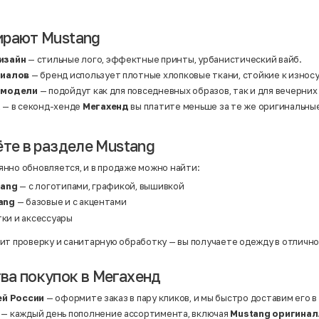
Нейлон
Полиэстер
Полиэстер | Спандекс
Полиэстер | Хлопок
ирают Mustang
Полиэстер | Экокожа
Полиэстер | Эластан
изайн
— стильные лого, эффектные принты, урбанистический вайб.
Сатин
риалов
— бренд использует плотные хлопковые ткани, стойкие к износ
Твид
Хлопок
 модели
— подойдут как для повседневных образов, так и для вечерних
Хлопок | Эластан
а
— в секонд-хенде
Мегахенд
вы платите меньше за те же оригинальны
Шёлк
Шёлк | Шерсть
Шерсть
Экокожа
ёте в разделе Mustang
Эластан
нно обновляется, и в продаже можно найти:
tang
— с логотипами, графикой, вышивкой
ang
— базовые и с акцентами
тки и аксессуары
ит проверку и санитарную обработку — вы получаете одежду в отличн
а покупок в Мегахенд
ей России
— оформите заказ в пару кликов, и мы быстро доставим его в
— каждый день пополнение ассортимента, включая
Mustang оригинал