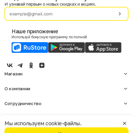
И узнавай первым о новых скидках и акциях.
Имя
Фамилия
Наше приложение
Используй бонусную программу по полной!
E-mail
Пол
Мужской
Женский
Магазин
Согласие на получение чеков по электронной почте
Женское
О компании
Мужское
Аксессуары
О нас
Детское
Сотрудничество
Отзывы
Блог
Оптовикам
Вакансии
Помощь
Москва
Арендодателям
Магазины
Мы используем cookie-файлы.
Реклама
Доставка и оплата
Бонусная программа