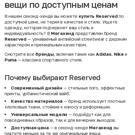
вещи по доступным ценам
В нашем секонд-хенде вы можете
купить Reserved
по
доступной цене, не теряя в качестве и стиле. Ищете
одежду, которая подчеркнет ваш стиль и
индивидуальность? В
Мегахенд
представлен бренд
Reserved
— узнаваемый английский streetwear с дерзким
характером и премиальным качеством.
Смотрите все
бренды
, включая такие как
Adidas
,
Nike
и
Puma
— классика спортивного стиля.
Почему выбирают Reserved
Современный дизайн
— стильные лого, эффектные
принты, урбанистический вайб.
Качество материалов
— бренд использует плотные
хлопковые ткани, стойкие к износу и деформации.
Универсальные модели
— подойдут как для
повседневных образов, так и для вечерних выходов.
Доступная цена
— в секонд-хенде
Мегахенд
вы
платите меньше за те же оригинальные вещи.