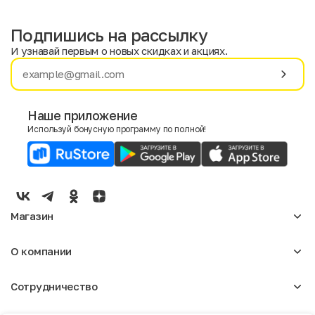
Подпишись на рассылку
И узнавай первым о новых скидках и акциях.
Имя
Фамилия
Наше приложение
Используй бонусную программу по полной!
E-mail
Пол
Мужской
Женский
Магазин
Согласие на получение чеков по электронной почте
Женское
О компании
Мужское
Аксессуары
О нас
Детское
Сотрудничество
Отзывы
Блог
Оптовикам