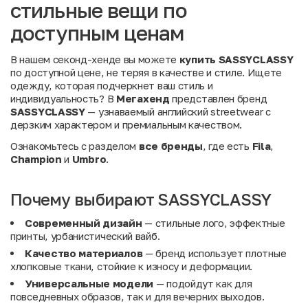
стильные вещи по
доступным ценам
В нашем секонд-хенде вы можете
купить SASSYCLASSY
по доступной цене, не теряя в качестве и стиле. Ищете
одежду, которая подчеркнет ваш стиль и
индивидуальность? В
Мегахенд
представлен бренд
SASSYCLASSY
— узнаваемый английский streetwear с
дерзким характером и премиальным качеством.
Ознакомьтесь с разделом
все бренды
, где есть
Fila
,
Champion
и
Umbro
.
Почему выбирают SASSYCLASSY
Современный дизайн
— стильные лого, эффектные
принты, урбанистический вайб.
Качество материалов
— бренд использует плотные
хлопковые ткани, стойкие к износу и деформации.
Универсальные модели
— подойдут как для
повседневных образов, так и для вечерних выходов.