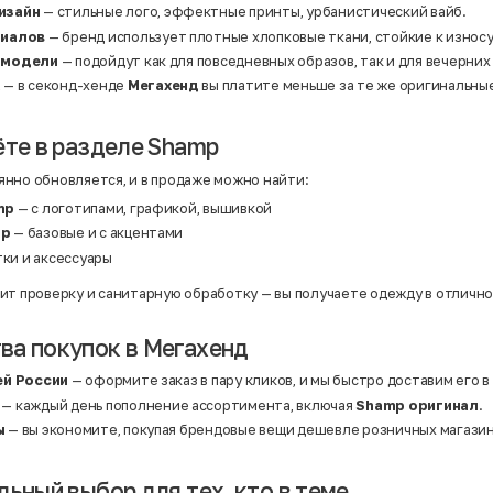
Полиэстер | Экокожа
изайн
— стильные лого, эффектные принты, урбанистический вайб.
Полиэстер | Эластан
риалов
— бренд использует плотные хлопковые ткани, стойкие к износ
Сатин
Твид
 модели
— подойдут как для повседневных образов, так и для вечерних
Хлопок
а
— в секонд-хенде
Мегахенд
вы платите меньше за те же оригинальны
Хлопок | Эластан
Шёлк
Шёлк | Шерсть
ёте в разделе Shamp
Шерсть
Экокожа
Эластан
нно обновляется, и в продаже можно найти:
mp
— с логотипами, графикой, вышивкой
mp
— базовые и с акцентами
тки и аксессуары
ит проверку и санитарную обработку — вы получаете одежду в отличн
а покупок в Мегахенд
ей России
— оформите заказ в пару кликов, и мы быстро доставим его в
— каждый день пополнение ассортимента, включая
Shamp оригинал
.
ы
— вы экономите, покупая брендовые вещи дешевле розничных магазин
льный выбор для тех, кто в теме