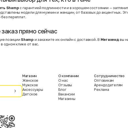
ить Shamp
с гарантией подлинности и в хорошем состоянии — заглянит
редставлены модели для мужчин и женщин, от базовых до акцентных. Э
 без переплат.
заказ прямо сейчас
ие позиции
Shamp
и закажите их онлайн с доставкой. В
Мегахенд
вы н
 в одном клике от вас.
Магазин
О компании
Сотрудничество
Женское
О нас
Оптовикам
Мужское
Отзывы
Арендодателям
Аксессуары
Блог
Реклама
Детское
Вакансии
Магазины