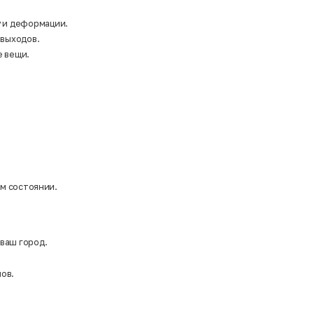
у и деформации.
 выходов.
е вещи.
ом состоянии.
 ваш город.
ов.