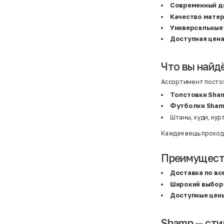
BALLY
36,5
Современный д
Banana Republic
37
Качество мате
Barrel
37,5
Basefield
38
Универсальные
B&C Collection
38,5
Доступная цен
Beck & Hersey
39
Bench
39,5
Benetton
3XL
Что вы найд
Ben Sherman
3XL
Bershka
3XL
Bexleys
3XS
Ассортимент постоя
Bexleys
40
BF
41
Толстовки Sha
BF
42
Футболки Sha
Bivolino
43
Штаны, худи, кур
Black Forest
44
Blind Date
44,5
Bogner
45
Каждая вещь проход
Bonita
46
Boohoo
48+
Brax
4XL
Преимуществ
British Knights
4XL
Bruno Banani
4XL
Доставка по вс
Buena Vista
5-7 лет
Широкий выбор
Bugatti
5XL
Burberry
5XL
Доступные цен
C&A
5XL
Calvin Klein
62 см (3 мес.)
Camel Active
68 см (6 мес.)
Shamp — сти
Camp David
6-9 мес.