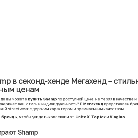
Материал
Акрил
Ангора
Ацетат
Бамбук
Бархат
Вельвет
Вискоза
Вискоза | Нейлон
Вискоза | Полиэстер
й
Вискоза | Полиэстер | Хлопок
Вискоза | Эластан
mp в секонд-хенде Мегахенд – стил
Искусственная замша
ный
Кашемир
пным ценам
Кашемир | Нейлон
й
Кашемир | Хлопок
Кашемир | Шерсть
нде вы можете
купить Shamp
по доступной цене, не теряя в качестве и
Лён
дчеркнет ваш стиль и индивидуальность? В
Мегахенд
представлен бр
й
Модал
кий streetwear с дерзким характером и премиальным качеством.
Натуральная замша
Натуральная кожа
л
бренды
, чтобы увидеть коллекции от
Unite X
,
Toptex
и
Vingino
.
Нейлон
Полиэстер
ирают Shamp
Полиэстер | Спандекс
Полиэстер | Хлопок