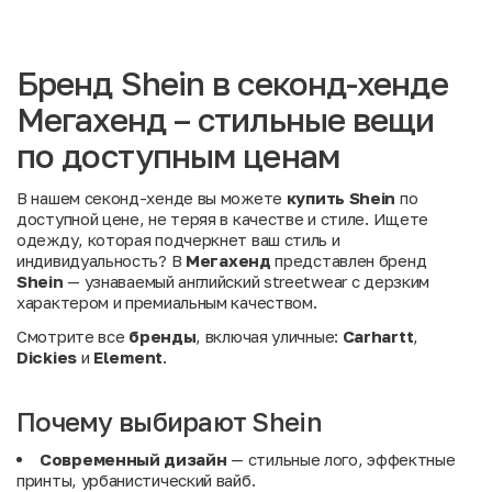
Бренд Shein в секонд-хенде
Мегахенд – стильные вещи
по доступным ценам
В нашем секонд-хенде вы можете
купить Shein
по
доступной цене, не теряя в качестве и стиле. Ищете
одежду, которая подчеркнет ваш стиль и
индивидуальность? В
Мегахенд
представлен бренд
Shein
— узнаваемый английский streetwear с дерзким
характером и премиальным качеством.
Смотрите все
бренды
, включая уличные:
Carhartt
,
Dickies
и
Element
.
Почему выбирают Shein
Современный дизайн
— стильные лого, эффектные
принты, урбанистический вайб.