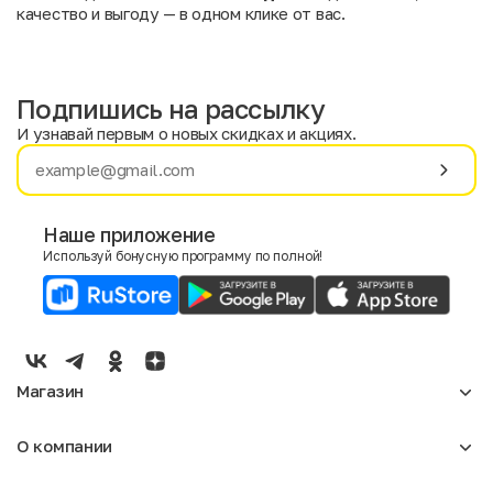
качество и выгоду — в одном клике от вас.
Подпишись на рассылку
И узнавай первым о новых скидках и акциях.
Имя
Фамилия
Наше приложение
Используй бонусную программу по полной!
E-mail
Пол
Мужской
Женский
Магазин
Согласие на получение чеков по электронной почте
Женское
О компании
Мужское
Аксессуары
О нас
Детское