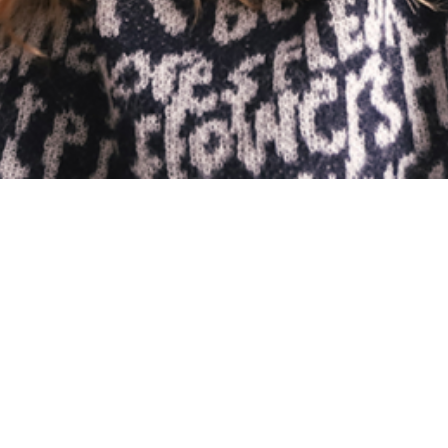
Материал
Акрил
Ангора
Ацетат
Бамбук
Бархат
Вельвет
Вискоза