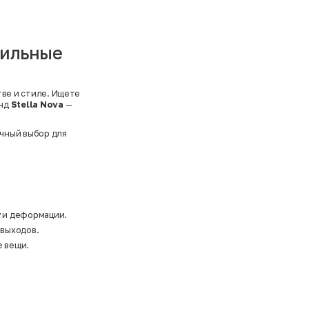
стильные
тве и стиле. Ищете
енд
Stella Nova
—
чный выбор для
у и деформации.
 выходов.
е вещи.