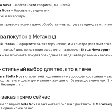
la Nova
— с логотипами, графикой, вышивкой
a Nova
— базовые и с акцентами
тки и аксессуары
ит проверку и санитарную обработку — вы получаете одежду в отличн
а покупок в Мегахенд
ей России
— оформите заказ в пару кликов, и мы быстро доставим его в
— каждый день пополнение ассортимента, включая
Stella Nova ориги
ы
— вы экономите, покупая брендовые вещи дешевле розничных магазин
— стильный выбор для тех, кто в теме
ить Stella Nova
с гарантией подлинности и в хорошем состоянии — заг
редставлены модели для мужчин и женщин, от базовых до акцентных. Э
 без переплат.
заказ прямо сейчас
ие позиции
Stella Nova
и закажите их онлайн с доставкой. В
Мегахен
 в одном клике от вас.