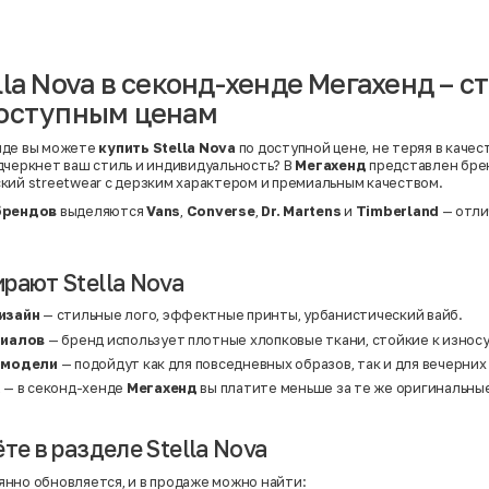
Вискоза | Нейлон
Вискоза | Полиэстер
й
Вискоза | Полиэстер | Хлопок
Вискоза | Эластан
lla Nova в секонд-хенде Мегахенд – 
Искусственная замша
ный
Кашемир
доступным ценам
Кашемир | Нейлон
й
Кашемир | Хлопок
Кашемир | Шерсть
нде вы можете
купить Stella Nova
по доступной цене, не теряя в качес
Лён
дчеркнет ваш стиль и индивидуальность? В
Мегахенд
представлен бр
й
Модал
кий streetwear с дерзким характером и премиальным качеством.
Натуральная замша
Натуральная кожа
брендов
выделяются
Vans
,
Converse
,
Dr. Martens
и
Timberland
— отли
Нейлон
Полиэстер
Полиэстер | Спандекс
Полиэстер | Хлопок
рают Stella Nova
Полиэстер | Экокожа
Полиэстер | Эластан
изайн
— стильные лого, эффектные принты, урбанистический вайб.
Сатин
риалов
— бренд использует плотные хлопковые ткани, стойкие к износ
Твид
Хлопок
 модели
— подойдут как для повседневных образов, так и для вечерних
Хлопок | Эластан
а
— в секонд-хенде
Мегахенд
вы платите меньше за те же оригинальны
Шёлк
Шёлк | Шерсть
Шерсть
Экокожа
те в разделе Stella Nova
Эластан
нно обновляется, и в продаже можно найти: