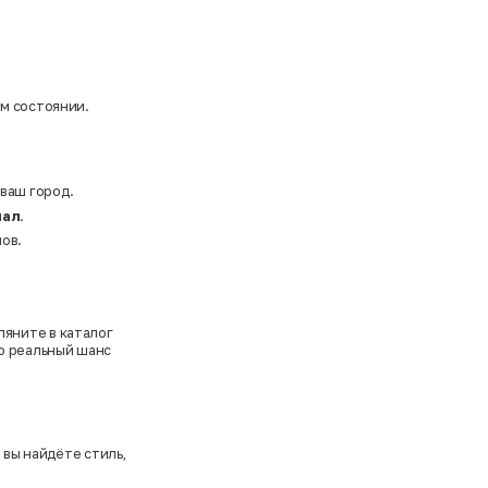
ом состоянии.
 ваш город.
нал
.
ов.
ляните в каталог
то реальный шанс
д
вы найдёте стиль,