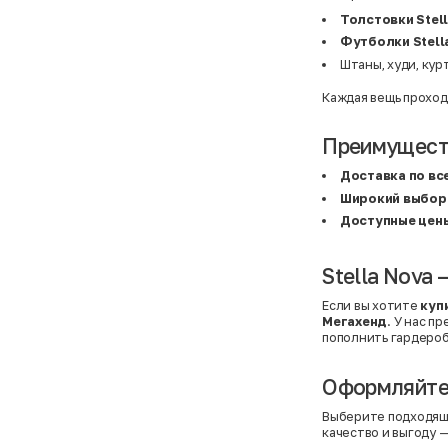
BF
41
BF
42
Толстовки Stel
Bivolino
43
Футболки Stell
Black Forest
44
Blind Date
44,5
Штаны, худи, кур
Bogner
45
Bonita
46
Каждая вещь проход
Boohoo
48+
Brax
4XL
British Knights
4XL
Преимуществ
Bruno Banani
4XL
Buena Vista
5-7 лет
Доставка по вс
Bugatti
5XL
Широкий выбор
Burberry
5XL
C&A
5XL
Доступные цен
Calvin Klein
62 см (3 мес.)
Camel Active
68 см (6 мес.)
Camp David
6-9 мес.
Stella Nova 
Caprice
6XL
Carhartt
6XL
Если вы хотите
куп
Carlo Colucci
6XL
Мегахенд
. У нас п
Cavori
80 см (12 мес.)
Champion
8-10 лет
пополнить гардероб
Chloe
86 см (18 мес.)
Christian Berg
9-18 мес.
Оформляйте 
Ciao
98 см (3 года)
CityLine
L
Claudio Conti
L
Выберите подходящ
CLOCKHAUSE
L/XL
качество и выгоду —
&Co
L/XL