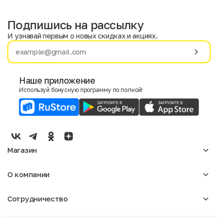
Подпишись на рассылку
И узнавай первым о новых скидках и акциях.
Имя
Фамилия
Наше приложение
Используй бонусную программу по полной!
E-mail
Пол
Мужской
Женский
Магазин
Согласие на получение чеков по электронной почте
Женское
О компании
Мужское
Аксессуары
О нас
Детское
Сотрудничество
Отзывы
Блог
Оптовикам