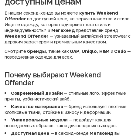
доступным ценам
В нашем секонд-хенде вы можете
купить Weekend
Offender
по доступной цене, не теряя в качестве и стиле.
Ищете одежду, которая подчеркнет ваш стиль и
индивидуальность? В
Мегахенд
представлен бренд
Weekend Offender
— узнаваемый английский streetwear с
дерзким характером и премиальным качеством.
Смотрите
бренды
, такие как
GAP
,
Uniqlo
,
H&M
и
Celio
—
повседневная одежда для всех.
Почему выбирают Weekend
Offender
Современный дизайн
— стильные лого, эффектные
принты, урбанистический вайб.
Качество материалов
— бренд использует плотные
хлопковые ткани, стойкие к износу и деформации.
Универсальные модели
— подойдут как для
повседневных образов, так и для вечерних выходов.
Доступная цена
— в секонд-хенде
Мегахенд
вы