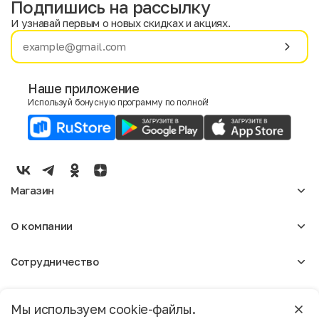
Подпишись на рассылку
И узнавай первым о новых скидках и акциях.
Имя
Фамилия
Наше приложение
Используй бонусную программу по полной!
E-mail
Пол
Мужской
Женский
Магазин
Согласие на получение чеков по электронной почте
Женское
О компании
Мужское
Аксессуары
О нас
Детское
Сотрудничество
Отзывы
Блог
Оптовикам
Вакансии
Помощь
Москва
Арендодателям
Магазины
Мы используем cookie-файлы.
Реклама